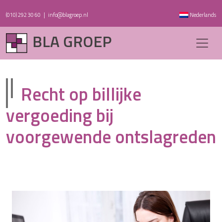
(010) 292 30 60
|
info@blagroep.nl
Nederlands
BLA GROEP
Recht op billijke
vergoeding bij
voorgewende ontslagreden