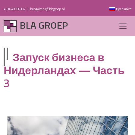
+31648186392
|
buhgalteria@blagroep.nl
Русский
BLA GROEP
Запуск бизнеса в
Нидерландах — Часть
3