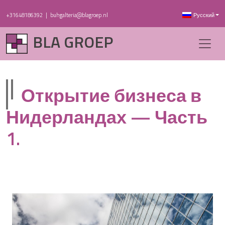
+31648186392
|
buhgalteria@blagroep.nl
Русский
BLA GROEP
Открытие бизнеса в
Нидерландах — Часть
1.