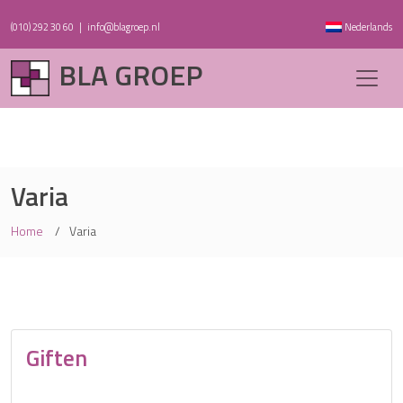
(010) 292 30 60
|
info@blagroep.nl
Nederlands
BLA GROEP
Varia
Home
Varia
Giften