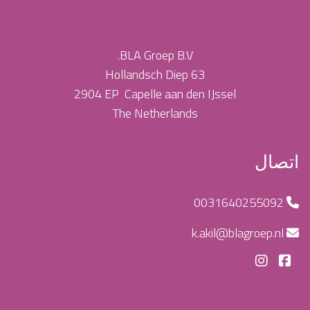
BLA Groep B.V.
Hollandsch Diep
63
2904
EP Capelle aan den IJssel
The Netherlands
اتصال
0031640255092
k.akil@blagroep.nl