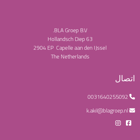
BLA Groep B.V.
Hollandsch Diep
63
2904
EP Capelle aan den IJssel
The Netherlands
اتصال
0031640255092
k.akil@blagroep.nl