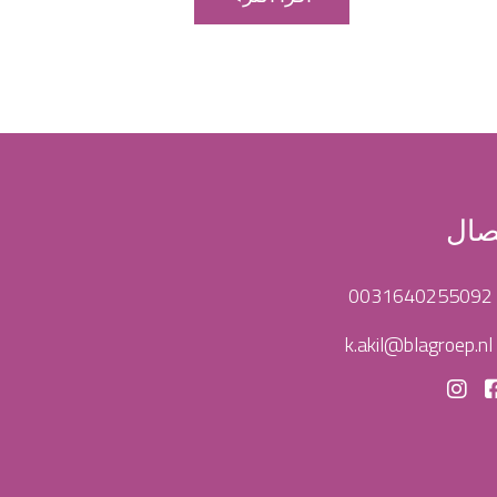
صال
0031640255092
k.akil@blagroep.nl