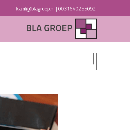
k.akil@blagroep.nl
|
0031640255092
BLA GROEP