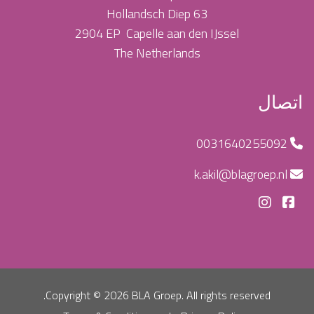
Hollandsch Diep
63
2904
EP Capelle aan den IJssel
The Netherlands
اتصال
0031640255092
k.akil@blagroep.nl
Copyright ©
2026 BLA Groep. All rights reserved.