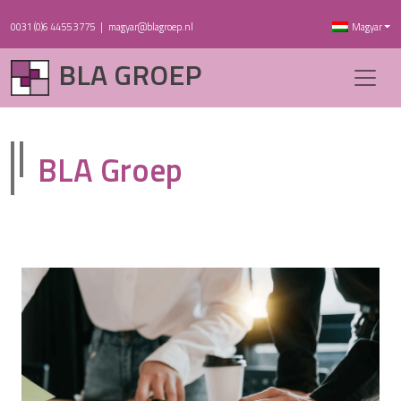
0031 (0)6 4455 3775
|
magyar@blagroep.nl
Magyar
BLA GROEP
BLA Groep