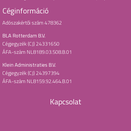
Céginformáció
Adószakértői szám 478362
BLA Rotterdam B.V.
Cégjegyzék (CJ) 24331650
ÁFA-szám NL8189.03.508.B.01
Klein Administraties B.V.
Cégjegyzék (CJ) 24397394
ÁFA-szám NL8159.92.464.B.01
Kapcsolat