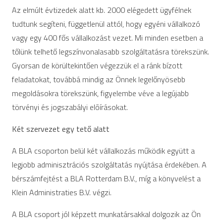
Az elmúlt évtizedek alatt kb. 2000 elégedett ügyfélnek
tudtunk segíteni, függetlenül attól, hogy egyéni vállalkozó
vagy egy 400 fős vállalkozást vezet. Mi minden esetben a
tőlünk telhető legszínvonalasabb szolgáltatásra törekszünk.
Gyorsan de körültekintően végezzük el a ránk bízott
feladatokat, továbbá mindig az Önnek legelőnyösebb
megoldásokra törekszünk, figyelembe véve a legújabb
törvényi és jogszabályi elõírásokat.
Két szervezet egy tet
ő
alatt
A BLA csoporton belül két vállalkozás működik együtt a
legjobb adminisztrációs szolgáltatás nyújtása érdekében. A
bérszámfejtést a BLA Rotterdam B.V., míg a könyvelést a
Klein Administraties B.V. végzi.
A BLA csoport jól képzett munkatársakkal dolgozik az Ön