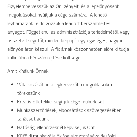
Figyelembe vesszük az Ön igényeit, és a legelőnyösebb
megoldásokat nyújtjuk a cége számára. A lehető
leghamarabb feldolgozzuk a leadott bérszámfejtési
anyagot. Függetlenül az adminisztrációja terjedelmétől, vagy
összetettségétől, minden bérpapír egy egységes, nagyon
előnyös áron készül. A fix árnak köszönhetően előre ki tudja
kalkulálni a bérszámfejtése költségét.
Amit kínálunk Önnek:
Vállalkozásában a legkedvezőbb megoldásokra
törekszünk
Kreatív ötletekkel segítjük cége működését
Munkaszerződések, elbocsátások szövegezésében
tanácsot adunk
Hatósági ellenőrzésnél képviseljük Önt
Külföldi munkavállalók foglalkoztatásával/külföldi