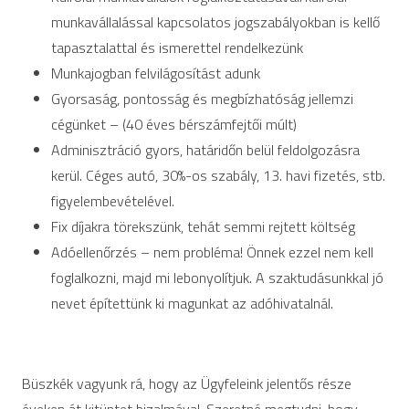
munkavállalással kapcsolatos jogszabályokban is kellő
tapasztalattal és ismerettel rendelkezünk
Munkajogban felvilágosítást adunk
Gyorsaság, pontosság és megbízhatóság jellemzi
cégünket – (40 éves bérszámfejtői múlt)
Adminisztráció gyors, határidőn belül feldolgozásra
kerül. Céges autó, 30%-os szabály, 13. havi fizetés, stb.
figyelembevételével.
Fix díjakra törekszünk, tehát semmi rejtett költség
Adóellenőrzés – nem probléma! Önnek ezzel nem kell
foglalkozni, majd mi lebonyolítjuk. A szaktudásunkkal jó
nevet építettünk ki magunkat az adóhivatalnál.
Büszkék vagyunk rá, hogy az Ügyfeleink jelentős része
éveken át kitüntet bizalmával. Szeretné megtudni, hogy