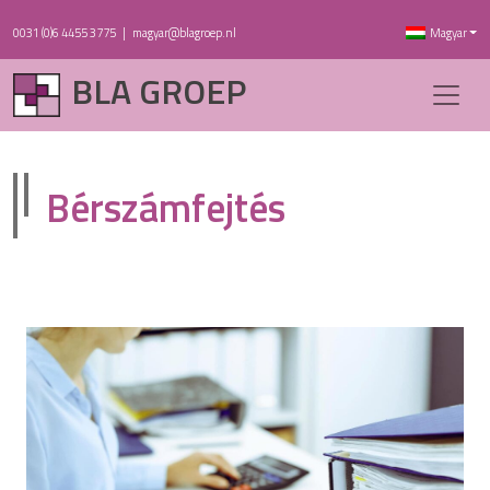
0031 (0)6 4455 3775
|
magyar@blagroep.nl
Magyar
BLA GROEP
Bérszámfejtés