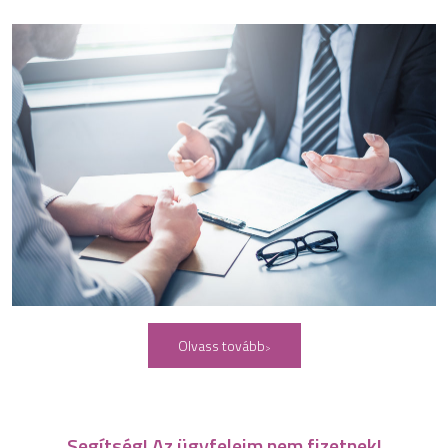
Olvass tovább
Segítség! Az ügyfeleim nem fizetnek!