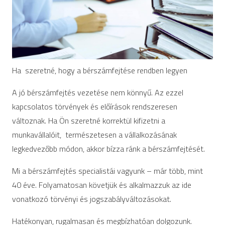
Ha szeretné, hogy a bérszámfejtése rendben legyen
A jó bérszámfejtés vezetése nem könnyű. Az ezzel
kapcsolatos törvények és előírások rendszeresen
változnak. Ha Ön szeretné korrektül kifizetni a
munkavállalóit, természetesen a vállalkozásának
legkedvezőbb módon, akkor bízza ránk a bérszámfejtését.
Mi a bérszámfejtés specialistái vagyunk – már több, mint
40 éve. Folyamatosan követjük és alkalmazzuk az ide
vonatkozó törvényi és jogszabályváltozásokat.
Hatékonyan, rugalmasan és megbízhatóan dolgozunk.