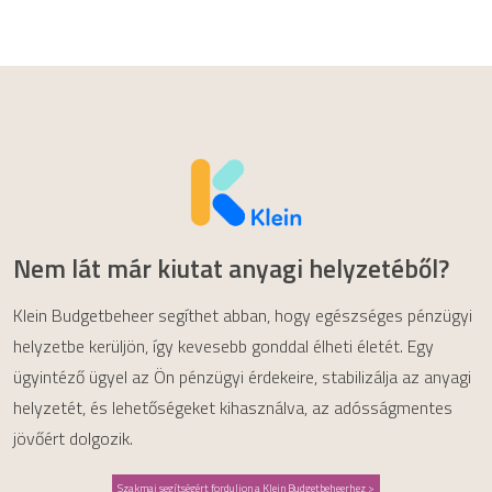
Nem lát már kiutat anyagi helyzetéből?
Klein Budgetbeheer segíthet abban, hogy egészséges pénzügyi
helyzetbe kerüljön, így kevesebb gonddal élheti életét. Egy
ügyintéző ügyel az Ön pénzügyi érdekeire, stabilizálja az anyagi
helyzetét, és lehetőségeket kihasználva, az adósságmentes
jövőért dolgozik.
Szakmai segítségért forduljon a Klein Budgetbeheerhez