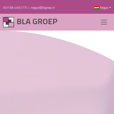
0031 (0)6 4455 3775
|
magyar@blagroep.nl
Magyar
BLA GROEP