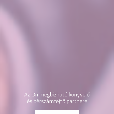
Az Ön megbízható könyvelő
és bérszámfejtő partnere