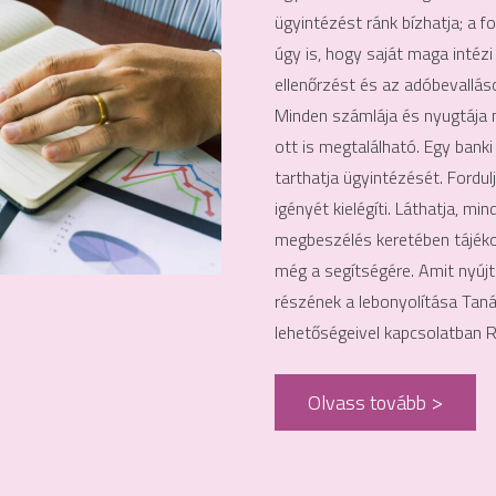
ügyintézést ránk bízhatja; a f
úgy is, hogy saját maga intéz
ellenőrzést és az adóbevalláso
Minden számlája és nyugtája m
ott is megtalálható. Egy banki
tarthatja ügyintézését. Fordu
igényét kielégíti. Láthatja, m
megbeszélés keretében tájéko
még a segítségére. Amit nyújt
részének a lebonyolítása Tan
lehetőségeivel kapcsolatban R
Olvass tovább