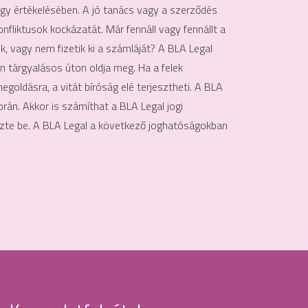
agy értékelésében. A jó tanács vagy a szerződés
onfliktusok kockázatát. Már fennáll vagy fennállt a
, vagy nem fizetik ki a számláját? A BLA Legal
n tárgyalásos úton oldja meg. Ha a felek
goldásra, a vitát bíróság elé terjesztheti. A BLA
orán. Akkor is számíthat a BLA Legal jogi
dézte be. A BLA Legal a következő joghatóságokban