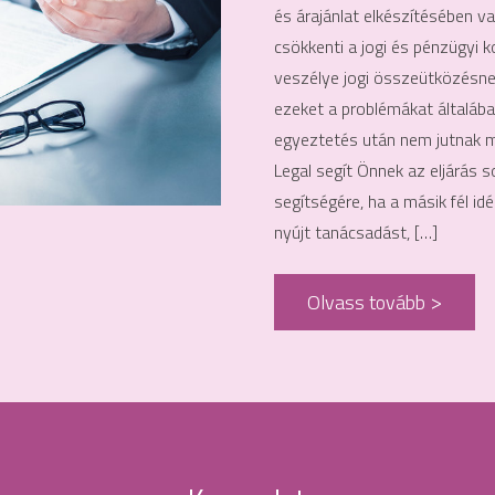
és árajánlat elkészítésében v
csökkenti a jogi és pénzügyi k
veszélye jogi összeütközésnek
ezeket a problémákat általába
egyeztetés után nem jutnak me
Legal segít Önnek az eljárás s
segítségére, ha a másik fél i
nyújt tanácsadást, […]
Olvass tovább