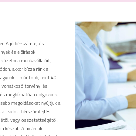
en A jó bérszámfejtés
nyek és előírások
ifizetni a munkavállalóit,
don, akkor bízza ránk a
 vagyunk – már több, mint 40
e vonatkozó törvényi és
 és megbízhatóan dolgozunk.
ösebb megoldásokat nyújtjuk a
 a leadott bérszámfejtési
métől, vagy összetettségétől,
n készül. A fix árnak