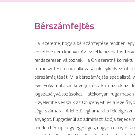
Bérszámfejtés
Ha szeretné, hogy a bérszámfejtése rendben legy
vezetése nem könnyű. Az ezzel kapcsolatos törvé
rendszeresen változnak. Ha Ön szeretné korrektül k
természetesen a vállalkozásának legkedvezőbb mó
bérszámfejtését. Mi a bérszámfejtés specialistái
éve. Folyamatosan követjük és alkalmazzuk az id
jogszabályváltozásokat. Hatékonyan, rugalmasan
Figyelembe vesszük az Ön igényeit, és a legelőny
cége számára. A lehető leghamarabb feldolgozzuk
anyagot. Függetlenül az adminisztrációja terjedel
minden bérpapír egy egységes, nagyon előnyös áro