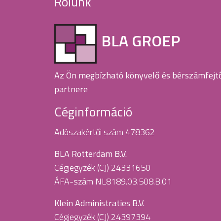
Rólunk
BLA GROEP
Az Ön megbízható könyvelő és bérszámfejt
partnere
Céginformáció
Adószakértői szám 478362
BLA Rotterdam B.V.
Cégjegyzék (CJ) 24331650
ÁFA-szám NL8189.03.508.B.01
Klein Administraties B.V.
Cégjegyzék (CJ) 24397394