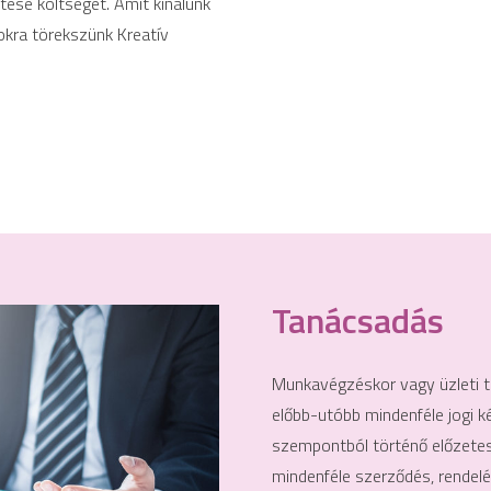
jtése költségét. Amit kínálunk
kra törekszünk Kreatív
Tanácsadás
Munkavégzéskor vagy üzleti t
előbb-utóbb mindenféle jogi k
szempontból történő előzetes
mindenféle szerződés, rendelés