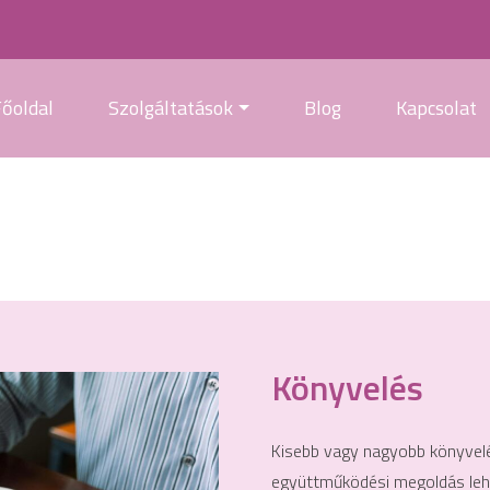
l
Főoldal
Szolgáltatások
Blog
Kapcsolat
Könyvelés
Kisebb vagy nagyobb könyvelé
együttműködési megoldás lehet