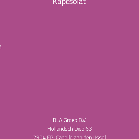
Kapcsolat
ő
BLA Groep B.V.
Hollandsch Diep 63
2904 EP Capelle aan den IJssel