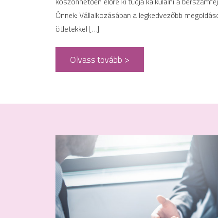
köszönhetően előre ki tudja kalkulálni a bérszámfe
Önnek: Vállalkozásában a legkedvezőbb megoldáso
ötletekkel […]
Olvass tovább