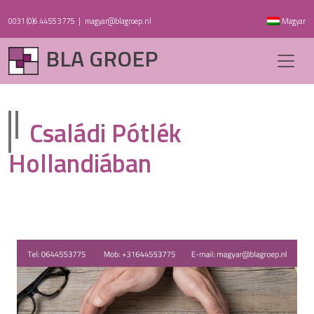
0031 (0)6 4455 3775
|
magyar@blagroep.nl
Magyar
BLA GROEP
Családi Pótlék
Hollandiában