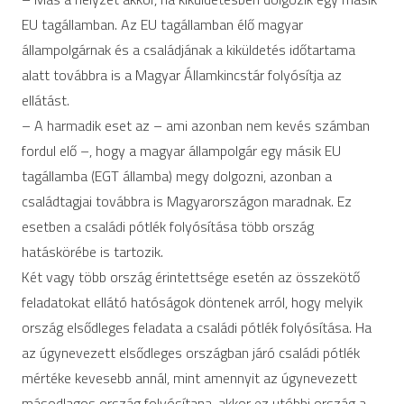
EU tagállamban. Az EU tagállamban élő magyar
állampolgárnak és a családjának a kiküldetés időtartama
alatt továbbra is a Magyar Államkincstár folyósítja az
ellátást.
– A harmadik eset az – ami azonban nem kevés számban
fordul elő –, hogy a magyar állampolgár egy másik EU
tagállamba (EGT államba) megy dolgozni, azonban a
családtagjai továbbra is Magyarországon maradnak. Ez
esetben a családi pótlék folyósítása több ország
hatáskörébe is tartozik.
Két vagy több ország érintettsége esetén az összekötő
feladatokat ellátó hatóságok döntenek arról, hogy melyik
ország elsődleges feladata a családi pótlék folyósítása. Ha
az úgynevezett elsődleges országban járó családi pótlék
mértéke kevesebb annál, mint amennyit az úgynevezett
másodlagos ország folyósítana, akkor ez utóbbi ország a