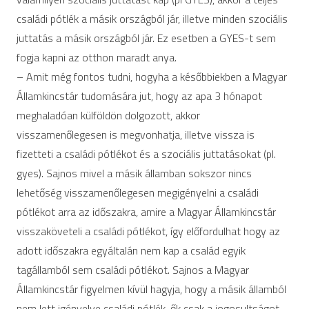
családi pótlék a másik országból jár, illetve minden szociális
juttatás a másik országból jár. Ez esetben a GYES-t sem
fogja kapni az otthon maradt anya.
– Amit még fontos tudni, hogyha a későbbiekben a Magyar
Államkincstár tudomására jut, hogy az apa 3 hónapot
meghaladóan külföldön dolgozott, akkor
visszamenőlegesen is megvonhatja, illetve vissza is
fizetteti a családi pótlékot és a szociális juttatásokat (pl.
gyes). Sajnos mivel a másik államban sokszor nincs
lehetőség visszamenőlegesen megigényelni a családi
pótlékot arra az időszakra, amire a Magyar Államkincstár
visszaköveteli a családi pótlékot, így előfordulhat hogy az
adott időszakra egyáltalán nem kap a család egyik
tagállamból sem családi pótlékot. Sajnos a Magyar
Államkincstár figyelmen kívül hagyja, hogy a másik államból
nem lett igényelve családi pótlék, ők csak a jogosultságot