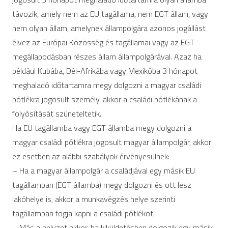
távozik, amely nem az EU tagállama, nem EGT állam, vagy
nem olyan állam, amelynek állampolgára azonos jogállást
élvez az Európai Közösség és tagállamai vagy az EGT
megállapodásban részes állam állampolgárával. Azaz ha
például Kubába, Dél-Afrikába vagy Mexikóba 3 hónapot
meghaladó időtartamra megy dolgozni a magyar családi
pótlékra jogosult személy, akkor a családi pótlékának a
folyósítását szüneteltetik.
Ha EU tagállamba vagy EGT államba megy dolgozni a
magyar családi pótlékra jogosult magyar állampolgár, akkor
ez esetben az alábbi szabályok érvényesülnek:
– Ha a magyar állampolgár a családjával egy másik EU
tagállamban (EGT államba) megy dolgozni és ott lesz
lakóhelye is, akkor a munkavégzés helye szerinti
tagállamban fogja kapni a családi pótlékot.
– Más a helyzet akkor, ha kiküldetésben dolgozik egy másik