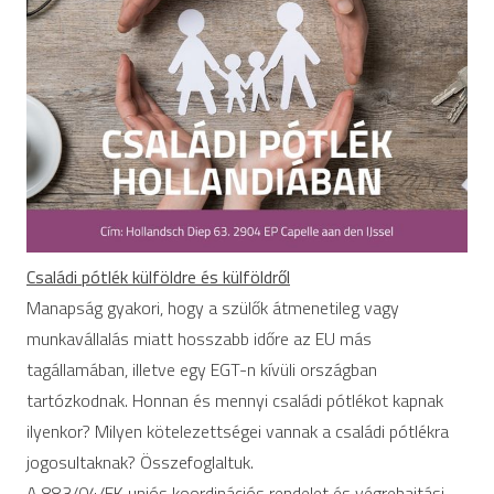
Családi pótlék külföldre és külföldről
Manapság gyakori, hogy a szülők átmenetileg vagy
munkavállalás miatt hosszabb időre az EU más
tagállamában, illetve egy EGT-n kívüli országban
tartózkodnak. Honnan és mennyi családi pótlékot kapnak
ilyenkor? Milyen kötelezettségei vannak a családi pótlékra
jogosultaknak? Összefoglaltuk.
A 883/04/EK uniós koordinációs rendelet és végrehajtási