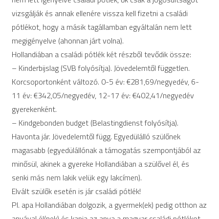
vizsgálják és annak ellenére vissza kell fizetni a családi
pótlékot, hogy a másik tagállamban egyáltalán nem lett
megigényelve (ahonnan járt volna).
Hollandiában a családi pótlék két részből tevődik össze:
– Kinderbijslag (SVB folyósítja). Jövedelemtől független.
Korcsoportonként változó. 0-5 év: €281,69/negyedév, 6-
11 év: €342,05/negyedév, 12-17 év: €402,41/negyedév
gyerekenként.
– Kindgebonden budget (Belastingdienst folyósítja).
Havonta jár. Jövedelemtől függ. Egyedülálló szülőnek
magasabb (egyedülállónak a támogatás szempontjából az
minősül, akinek a gyereke Hollandiában a szülővel él, és
senki más nem lakik velük egy lakcímen).
Elvált szülők esetén is jár családi pótlék!
Pl. apa Hollandiában dolgozik, a gyermek(ek) pedig otthon az
anyával él(nek) és kapja az anya a magyar családi pótlékot.