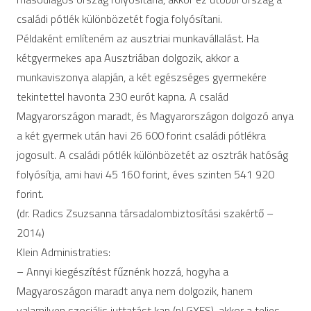
családi pótlék különbözetét fogja folyósítani.
Példaként említeném az ausztriai munkavállalást. Ha
kétgyermekes apa Ausztriában dolgozik, akkor a
munkaviszonya alapján, a két egészséges gyermekére
tekintettel havonta 230 eurót kapna. A család
Magyarországon maradt, és Magyarországon dolgozó anya
a két gyermek után havi 26 600 forint családi pótlékra
jogosult. A családi pótlék különbözetét az osztrák hatóság
folyósítja, ami havi 45 160 forint, éves szinten 541 920
forint.
(dr. Radics Zsuzsanna társadalombiztosítási szakértő –
2014)
Klein Administraties:
– Annyi kiegészítést fűznénk hozzá, hogyha a
Magyaroszágon maradt anya nem dolgozik, hanem
valamilyen szociális juttatást kap (pl GYES), akkor a teljes