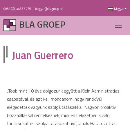
0031 (0)6 4455 3775
|
magyar@blagroep.nl
Magyar
BLA GROEP
Juan Guerrero
„Több mint 10 éve dolgozunk együtt a Klein Administraties
csapatával, és azt kell mondanom, hogy rendkívül
elégedettek vagyunk szolgáltatásaikkal. Nagyon proaktív
hozzáállással rendelkeznek, minden helyzetben kiváló
tanácsokat és szolgáltatásokat nyújtanak. Határozottan