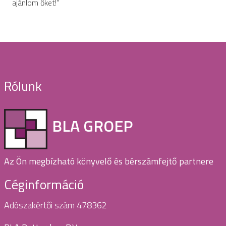
ajánlom őket!”
Rólunk
BLA GROEP
Az Ön megbízható könyvelő és bérszámfejtő partnere
Céginformáció
Adószakértői szám 478362