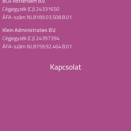
BLA Rotterdam B.V.
Cégjegyzék (CJ) 24331650
ÁFA-szám NL8189.03.508.B.01
Klein Administraties B.V.
Cégjegyzék (CJ) 24397394
ÁFA-szám NL8159.92.464.B.01
Kapcsolat