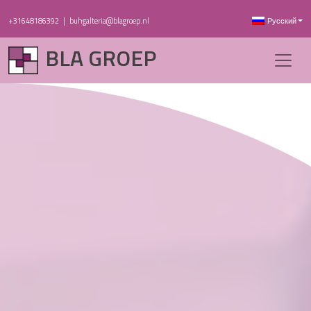
+31648186392
|
buhgalteria@blagroep.nl
Русский
BLA GROEP