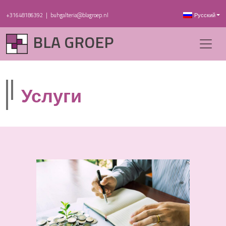
+31648186392
|
buhgalteria@blagroep.nl
Русский
BLA GROEP
Услуги