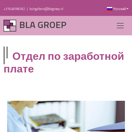
+31648186392
|
buhgalteria@blagroep.nl
Русский
BLA GROEP
Отдел по заработной
плате