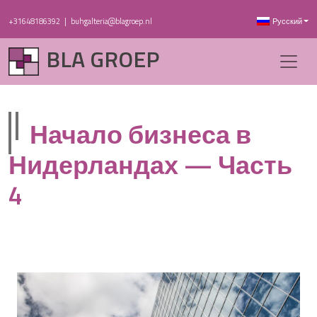
+31648186392
|
buhgalteria@blagroep.nl
Русский
BLA GROEP
Начало бизнеса в
Нидерландах — Часть
4