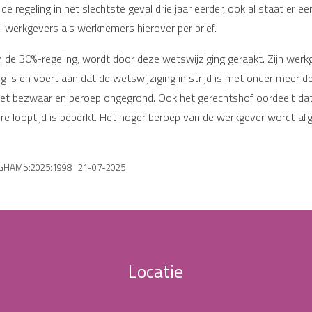
e regeling in het slechtste geval drie jaar eerder, ook al staat er ee
l werkgevers als werknemers hierover per brief.
de 30%-regeling, wordt door deze wetswijziging geraakt. Zijn werk
ig is en voert aan dat de wetswijziging in strijd is met onder meer 
het bezwaar en beroep ongegrond. Ook het gerechtshof oordeelt dat
tere looptijd is beperkt. Het hoger beroep van de werkgever wordt 
L:GHAMS:2025:1998 | 21-07-2025
Locatie