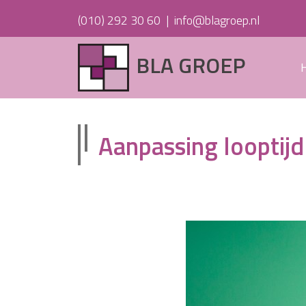
(010) 292 30 60
|
info@blagroep.nl
BLA GROEP
Aanpassing looptijd