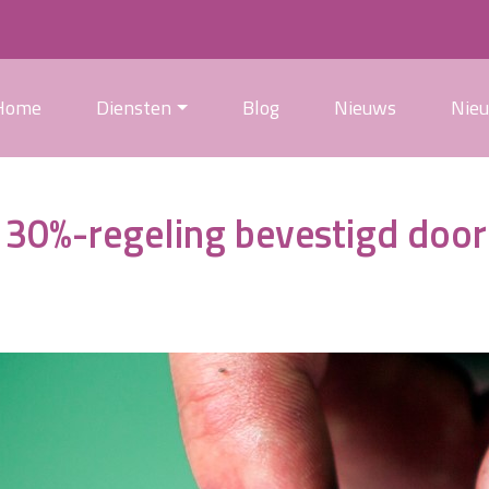
Home
Diensten
Blog
Nieuws
Nie
 30%-regeling bevestigd door