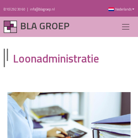
(010) 292 30 60
|
info@blagroep.nl
Nederlands
BLA GROEP
Loonadministratie