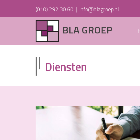
(010) 292 30 60
|
info@blagroep.nl
BLA GROEP
Diensten