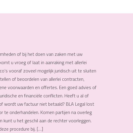
aamheden of bij het doen van zaken met uw
omt u vroeg of laat in aanraking met allerlei
co’s vooraf zoveel mogelijk juridisch uit te sluiten
ellen of beoordelen van allerlei contracten,
ene voorwaarden en offertes. Een goed advies of
ridische en financiële conflicten. Heeft u al of
t of wordt uw factuur niet betaald? BLA Legal lost
r te onderhandelen. Komen partijen na overleg
n kunt u het geschil aan de rechter voorleggen.
deze procedure bij. […]