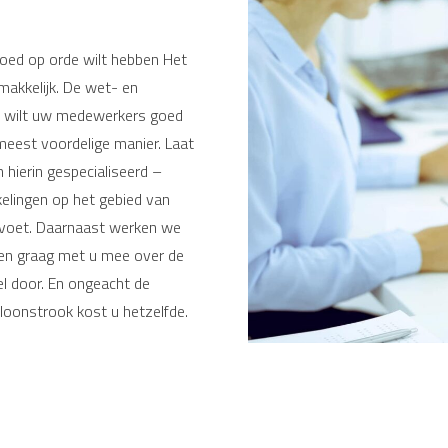
goed op orde wilt hebben Het
makkelijk. De wet- en
 u wilt uw medewerkers goed
 meest voordelige manier. Laat
 hierin gespecialiseerd –
elingen op het gebied van
e voet. Daarnaast werken we
nken graag met u mee over de
l door. En ongeacht de
 loonstrook kost u hetzelfde.