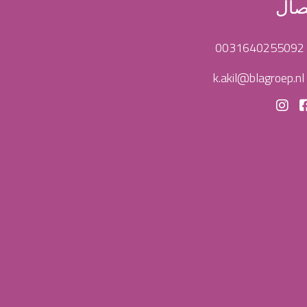
صال
0031640255092
k.akil@blagroep.nl