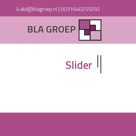
k.akil@blagroep.nl
|
0031640255092
BLA GROEP
Slider