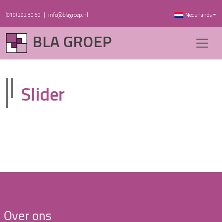
(010) 292 30 60
|
info@blagroep.nl
Nederlands
BLA GROEP
Slider
Over ons