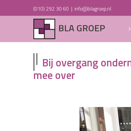
(010) 292 30 60
|
info@blagroep.nl
BLA GROEP
Bij overgang onder
mee over