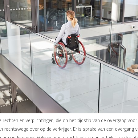
echten en verplichtingen, die op het tijdstip van de overgang voor
rechtswege over op de verkrijger. Er is sprake van een overgang 
andere ondernemer. Volgens vaste rechtspraak van het Hof van Justit