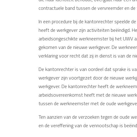
contractuele band tussen de vervreemder en de 
In een procedure bij de kantonrechter speelde 
heeft de werkgever zijn activiteiten beëindigd. 
arbeidsongeschikte werkneemster bij het UWV als 
gekomen van de nieuwe werkgever. De werkneems
verklaring voor recht dat zij in dienst is van de
De kantonrechter is van oordeel dat sprake is
werkgever zijn voortgezet door de nieuwe werkge
werkgever. De kantonrechter heeft de werkneemst
arbeidsovereenkomst heeft met de nieuwe werkge
tussen de werkneemster met de oude werkgever
Ten aanzien van de verzoeken tegen de oude wer
en de vereffening van de vennootschap is beëind