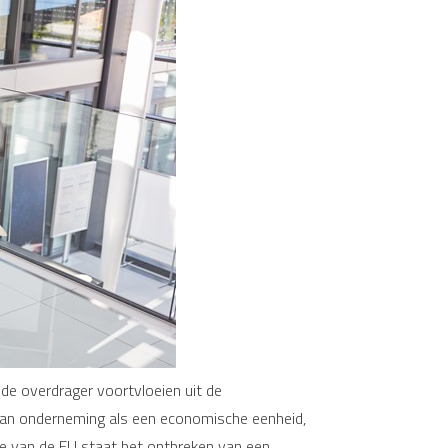
 de overdrager voortvloeien uit de
van onderneming als een economische eenheid,
ie van de EU staat het ontbreken van een