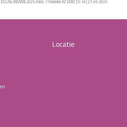
 | ECLI:NL:RBZWB:2025:3500; 11566086 AZ VERZ 25-16 | 27-05-2025
Locatie
 en