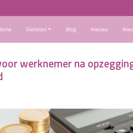
Home
Diensten
Blog
Nieuws
Nie
g voor werknemer na opzeggin
d