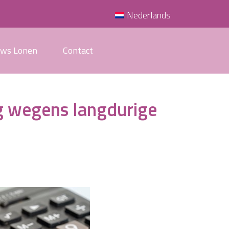
Nederlands
uws Lonen
Contact
g wegens langdurige