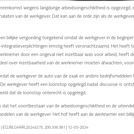
reenkomst wegens langdurige arbeidsongeschiktheid is opgezegd, ee
alaten van de werkgever. Dat kan aan de orde zijn als de werkgever z
 billijke vergoeding toegekend omdat de werkgever in de beginper
integratieverplichtingen ernstig heeft veronachtzaamd. Het heeft 
werknemer door een ongeval niet inzetbaar was voor arbeid, heeft 
deel over inzetbaarheid van de werknemer moeten afwachten, voord
oordat de werkgever de auto van de zaak en andere bedrijfsmiddele
 De werkgever heeft een loonstop opgelegd nadat discussie is onts
eeld dat de loonstop onterecht is opgelegd.
s dat het voortbestaan van de arbeidsongeschiktheid en de uiteind
handelen van de werkgever. Het hof heeft aan de werknemer een bill
 | ECLINLGHARL20243273, 200.336.591 | 12-05-2024