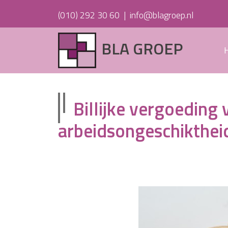
(010) 292 30 60
|
info@blagroep.nl
BLA GROEP
Billijke vergoedin
arbeidsongeschikthei