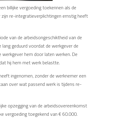
n billijke vergoeding toekennen als de
ijn re-integratieverplichtingen ernstig heeft
iode van de arbeidsongeschiktheid van de
te lang geduurd voordat de werkgever de
de werkgever hem door laten werken. De
at hij hem met werk belastte.
n heeft ingenomen, zonder de werknemer een
taan over wat passend werk is tijdens re-
elijke opzegging van de arbeidsovereenkomst
ijke vergoeding toegekend van € 60.000.