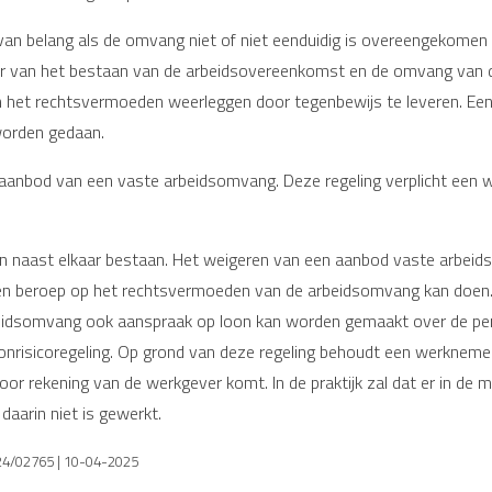
 belang als de omvang niet of niet eenduidig is overeengekomen of 
r van het bestaan van de arbeidsovereenkomst en de omvang van de
 het rechtsvermoeden weerleggen door tegenbewijs te leveren. Ee
orden gedaan.
 aanbod van een vaste arbeidsomvang. Deze regeling verplicht een we
ngen naast elkaar bestaan. Het weigeren van een aanbod vaste arbe
en beroep op het rechtsvermoeden van de arbeidsomvang kan doen. I
idsomvang ook aanspraak op loon kan worden gemaakt over de peri
risicoregeling. Op grond van deze regeling behoudt een werknemer
voor rekening van de werkgever komt. In de praktijk zal dat er in de
 daarin niet is gewerkt.
 24/02765 | 10-04-2025