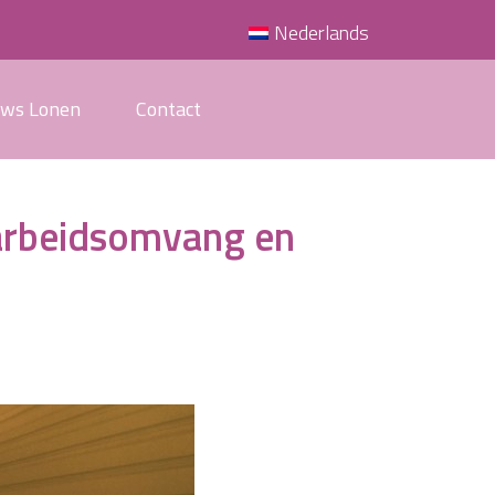
Nederlands
uws Lonen
Contact
arbeidsomvang en