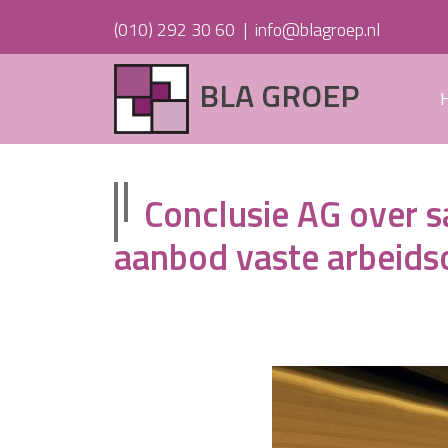
(010) 292 30 60
|
info@blagroep.nl
BLA GROEP
Conclusie AG over
aanbod vaste arbeid