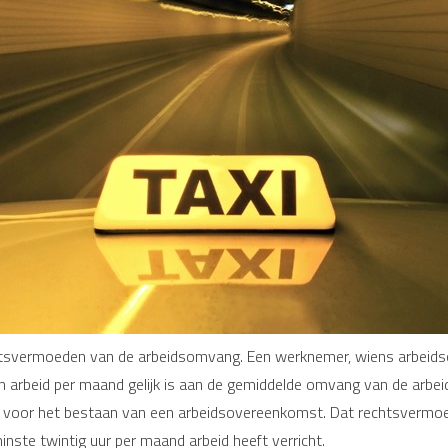
echtsvermoeden van de arbeidsomvang. Een werknemer, wiens arbeid
n arbeid per maand gelijk is aan de gemiddelde omvang van de arbe
 voor het bestaan van een arbeidsovereenkomst. Dat rechtsvermoed
ste twintig uur per maand arbeid heeft verricht.