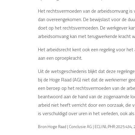
Het rechtsvermoeden van de arbeidsomvang is van
dan overeengekomen. De bewijslast voor de duu
doet op het rechtsvermoeden. De werkgever kan
arbeidsomvang kan met terugwerkende kracht w
Het arbeidsrecht kent ook een regeling voor het
aan een oproepkracht.
Uit de wetsgeschiedenis blijkt dat deze regeli
bij de Hoge Raad (AG) niet dat de werknemer ge
een beroep op het rechtsvermoeden van de arbe
beantwoord aan de hand van de zogenaamde loon
arbeid niet heeft verricht door een oorzaak, die 
is verschuldigd over uren in het verleden, ook als
Bron:Hoge Raad | Conclusie AG | ECLI:NL:PHR:2025:434,