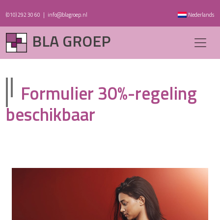
(010) 292 30 60
|
info@blagroep.nl
Nederlands
BLA GROEP
Formulier 30%-regeling
beschikbaar