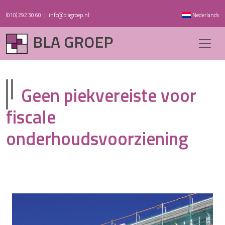
(010) 292 30 60
|
info@blagroep.nl
Nederlands
BLA GROEP
Geen piekvereiste voor
fiscale
onderhoudsvoorziening