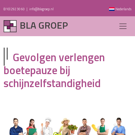
(010) 292 30 60
|
info@blagroep.nl
Nederlands
BLA GROEP
Gevolgen verlengen
boetepauze bij
schijnzelfstandigheid