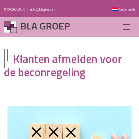
(010) 292 30 60
|
info@blagroep.nl
Nederlands
BLA GROEP
Klanten afmelden voor
de beconregeling