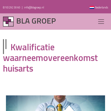
(010) 292 30 60
|
info@blagroep.nl
Nederlands
BLA GROEP
Kwalificatie
waarneemovereenkomst
huisarts