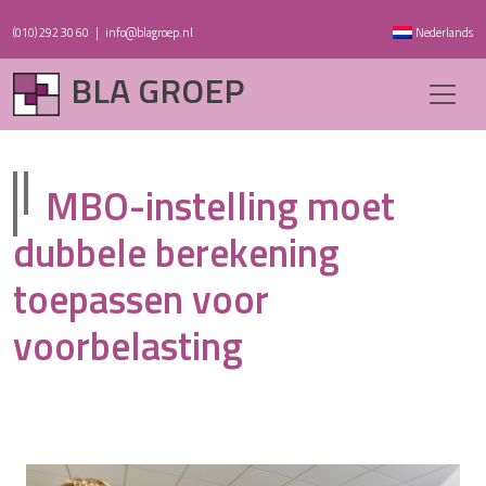
(010) 292 30 60
|
info@blagroep.nl
Nederlands
BLA GROEP
MBO-instelling moet
dubbele berekening
toepassen voor
voorbelasting