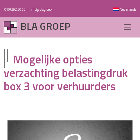
(010) 292 30 60
|
info@blagroep.nl
Nederlands
BLA GROEP
Mogelijke opties
verzachting belastingdruk
box 3 voor verhuurders