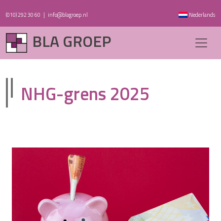
(010) 292 30 60
|
info@blagroep.nl
Nederlands
BLA GROEP
NHG-grens 2025