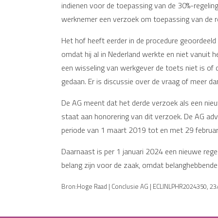
indienen voor de toepassing van de 30%-regelin
werknemer een verzoek om toepassing van de re
Het hof heeft eerder in de procedure geoordeel
omdat hij al in Nederland werkte en niet vanuit 
een wisseling van werkgever de toets niet is o
gedaan. Er is discussie over de vraag of meer d
De AG meent dat het derde verzoek als een nie
staat aan honorering van dit verzoek. De AG ad
periode van 1 maart 2019 tot en met 29 febru
Daarnaast is per 1 januari 2024 een nieuwe regeli
belang zijn voor de zaak, omdat belanghebbenden
Bron:Hoge Raad | Conclusie AG | ECLINLPHR2024350, 23