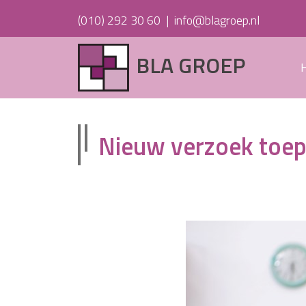
(010) 292 30 60
|
info@blagroep.nl
BLA GROEP
Nieuw verzoek toep