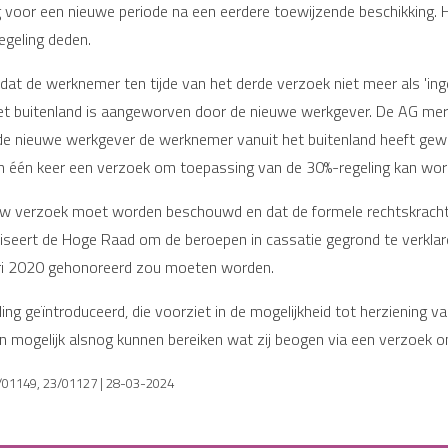
g voor een nieuwe periode na een eerdere toewijzende beschikking.
geling deden.
d dat de werknemer ten tijde van het derde verzoek niet meer als 
het buitenland is aangeworven door de nieuwe werkgever. De AG merkt
f de nieuwe werkgever de werknemer vanuit het buitenland heeft gew
an één keer een verzoek om toepassing van de 30%-regeling kan wor
uw verzoek moet worden beschouwd en dat de formele rechtskracht 
viseert de Hoge Raad om de beroepen in cassatie gegrond te verkla
ari 2020 gehonoreerd zou moeten worden.
ng geïntroduceerd, die voorziet in de mogelijkheid tot herziening va
 mogelijk alsnog kunnen bereiken wat zij beogen via een verzoek o
/01149, 23/01127 | 28-03-2024