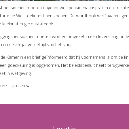
st pensioenen moeten opgebouwde pensioenaanspraken en -rechten 
onform de Wet toekomst pensioenen. Dit wordt ook wel ‘invaren’ ge
ale knelpunten geconstateerd:
rbruggingspensioenen moeten worden omgezet in een levenslang oud
p de 25-jarige leeftijd van het kind.
de Kamer in een brief geïnformeerd dat hij voornemens is om de kne
n een goedkeuring is opgenomen. Het beleidsbesluit heeft terugwerken
et in wetgeving.
65857 | 17-12-2024
Locatie