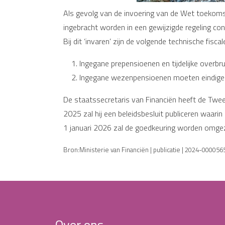
Als gevolg van de invoering van de Wet toekom
ingebracht worden in een gewijzigde regeling c
Bij dit ‘invaren’ zijn de volgende technische fisc
Ingegane prepensioenen en tijdelijke ove
Ingegane wezenpensioenen moeten eindigen o
De staatssecretaris van Financiën heeft de Twee
2025 zal hij een beleidsbesluit publiceren waari
1 januari 2026 zal de goedkeuring worden omgez
Bron:Ministerie van Financiën | publicatie | 2024-00005
Over ons