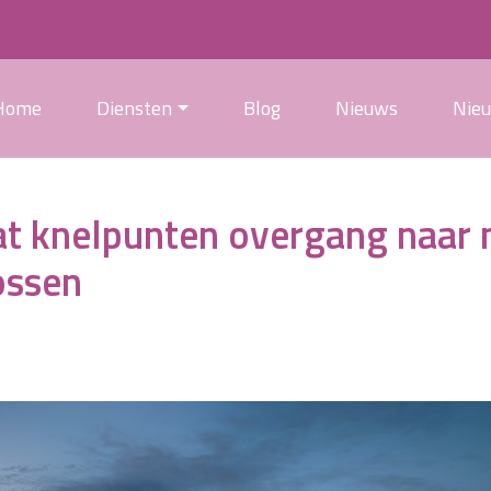
Home
Diensten
Blog
Nieuws
Nie
aat knelpunten overgang naar
ossen