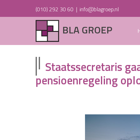
(010) 292 30 60
|
info@blagroep.nl
BLA GROEP
Staatssecretaris g
pensioenregeling opl