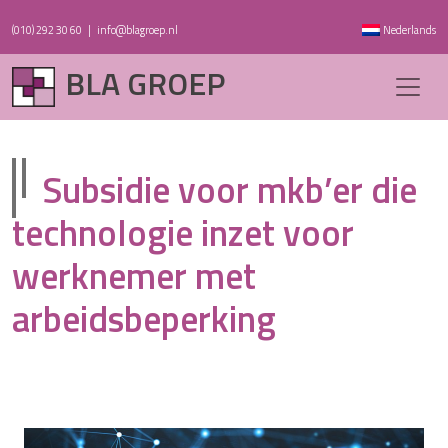
(010) 292 30 60
|
info@blagroep.nl
Nederlands
BLA GROEP
Subsidie voor mkb’er die
technologie inzet voor
werknemer met
arbeidsbeperking