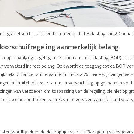
voeringstoetsen bij de amendementen op het Belastingplan 2024 na
doorschuifregeling aanmerkelijk belang
drijfsopvolgingsregeling in de schenk- en erfbelasting (BOR) en de 
n verwaterd indirect belang. Ook wordt de toegang tot de BOR verrui
 belang van de familie van ten minste 25%. Beide wijzigingen versl
gen in familiebedrijven staat naar verwachting op gespannen voet m
zingen van verzoeken om toepassing van de regeling, die niet op g
ure. Door het ontbreken van relevante gegevens aan de hand waarv
 kosten wordt gedurende de looptijd van de 30%-regeling stapsgew