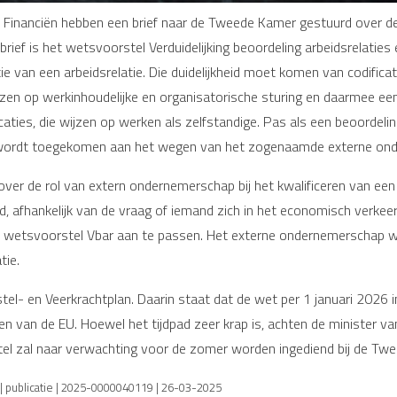
 Financiën hebben een brief naar de Tweede Kamer gestuurd over d
brief is het wetsvoorstel Verduidelijking beoordeling arbeidsrelatie
ie van een arbeidsrelatie. Die duidelijkheid moet komen van codificat
wijzen op werkinhoudelijke en organisatorische sturing en daarmee e
ties, die wijzen op werken als zelfstandige. Pas als een beoordelin
e, wordt toegekomen aan het wegen van het zogenaamde externe on
ver de rol van extern ondernemerschap bij het kwalificeren van een 
ld, afhankelijk van de vraag of iemand zich in het economisch verke
et wetsvoorstel Vbar aan te passen. Het externe ondernemerschap 
tie.
el- en Veerkrachtplan. Daarin staat dat de wet per 1 januari 2026 i
agen van de EU. Hoewel het tijdpad zeer krap is, achten de minister 
el zal naar verwachting voor de zomer worden ingediend bij de Tw
 publicatie | 2025-0000040119 | 26-03-2025