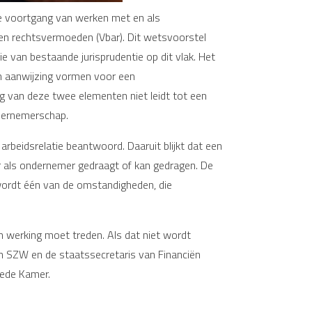
e voortgang van werken met en als
s en rechtsvermoeden (Vbar). Dit wetsvoorstel
ie van bestaande jurisprudentie op dit vlak. Het
en aanwijzing vormen voor een
g van deze twee elementen niet leidt tot een
dernemerschap.
arbeidsrelatie beantwoord. Daaruit blijkt dat een
er als ondernemer gedraagt of kan gedragen. De
wordt één van de omstandigheden, die
n werking moet treden. Als dat niet wordt
van SZW en de staatssecretaris van Financiën
eede Kamer.