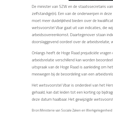
De minister van SZW en de staatssecretaris van
zelfstandige(n). Een van de onderwerpen in deze 
moet meer duidelijkheid bieden over de kwalificat
wetsvoorstel Vbar gaat uit van indicaties, die 
arbeidsovereenkomst. Daartegenover staan indica
doorslaggevend oordeel over de arbeidsrelati
Onlangs heeft de Hoge Raad prejudiciële vragen o
arbeidsrelatie verschillend kan worden beoordee
uitspraak van de Hoge Raad is aanleiding om h
meewegen bij de beoordeling van een arbeidsrela
Het wetsvoorstel Vbar is onderdeel van het Herst
gehaald, kan dat leiden tot een korting op bijdr
deze datum haalbaar. Het gewijzigde wetsvoorst
Bron:Ministerie van Sociale Zaken en Werkgelegenheid |