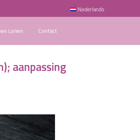
Nederlands
uws Lonen
Contact
n); aanpassing