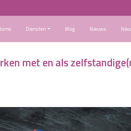
Home
Diensten
Blog
Nieuws
Nie
ken met en als zelfstandige(