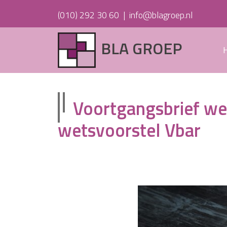
(010) 292 30 60
|
info@blagroep.nl
BLA GROEP
Voortgangsbrief wer
wetsvoorstel Vbar