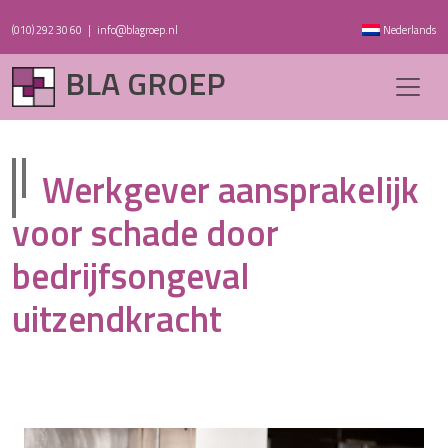
(010) 292 30 60
|
info@blagroep.nl
Nederlands
BLA GROEP
Werkgever aansprakelijk
voor schade door
bedrijfsongeval
uitzendkracht