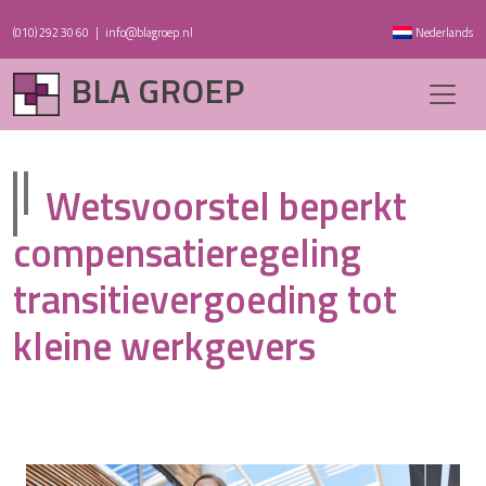
(010) 292 30 60
|
info@blagroep.nl
Nederlands
BLA GROEP
Wetsvoorstel beperkt
compensatieregeling
transitievergoeding tot
kleine werkgevers