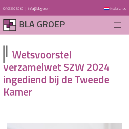
(010) 292 30 60
|
info@blagroep.nl
Nederlands
BLA GROEP
Wetsvoorstel
verzamelwet SZW 2024
ingediend bij de Tweede
Kamer