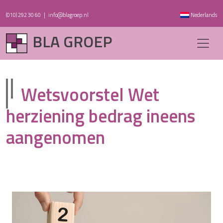
(010) 292 30 60
|
info@blagroep.nl
Nederlands
BLA GROEP
Wetsvoorstel Wet
herziening bedrag ineens
aangenomen