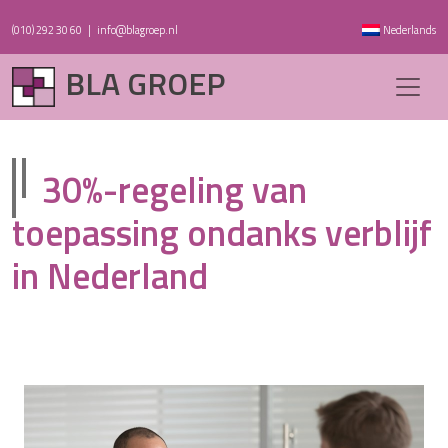
(010) 292 30 60
|
info@blagroep.nl
Nederlands
BLA GROEP
30%-regeling van
toepassing ondanks verblijf
in Nederland