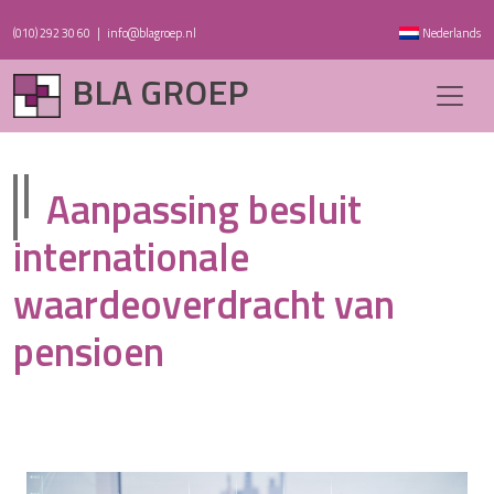
(010) 292 30 60
|
info@blagroep.nl
Nederlands
BLA GROEP
Aanpassing besluit
internationale
waardeoverdracht van
pensioen