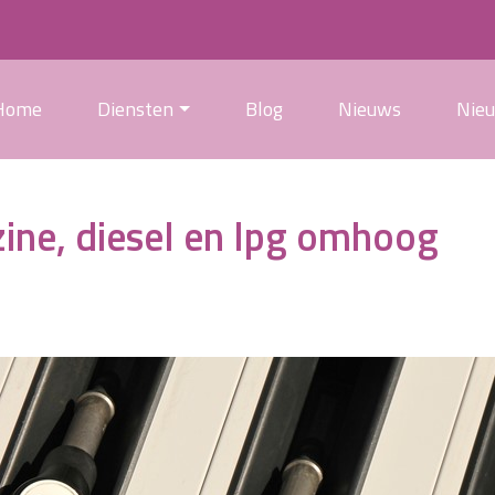
Home
Diensten
Blog
Nieuws
Nie
zine, diesel en lpg omhoog