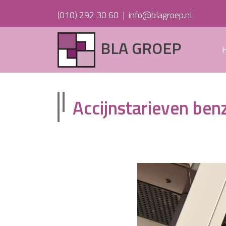
(010) 292 30 60
|
info@blagroep.nl
BLA GROEP
Accijnstarieven ben