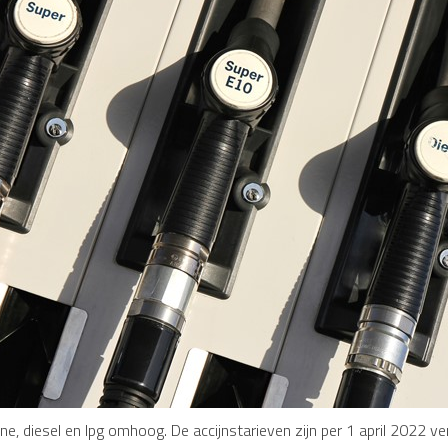
ine, diesel en lpg omhoog. De accijnstarieven zijn per 1 april 2022 