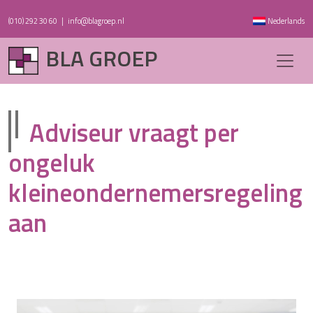
(010) 292 30 60
|
info@blagroep.nl
Nederlands
BLA GROEP
Adviseur vraagt per
ongeluk
kleineondernemersregeling
aan