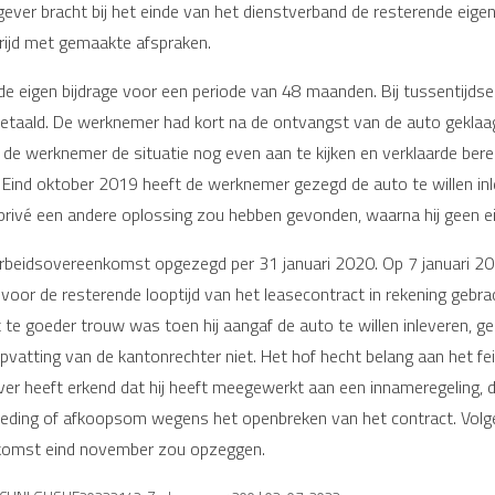
ver bracht bij het einde van het dienstverband de resterende eigen
rijd met gemaakte afspraken.
e eigen bijdrage voor een periode van 48 maanden. Bij tussentijdse
betaald. De werknemer had kort na de ontvangst van de auto geklaag
de werknemer de situatie nog even aan te kijken en verklaarde berei
 Eind oktober 2019 heeft de werknemer gezegd de auto te willen in
privé een andere oplossing zou hebben gevonden, waarna hij geen ei
eidsovereenkomst opgezegd per 31 januari 2020. Op 7 januari 202
 voor de resterende looptijd van het leasecontract in rekening gebr
 te goeder trouw was toen hij aangaf de auto te willen inleveren, 
atting van de kantonrechter niet. Het hof hecht belang aan het feit
r heeft erkend dat hij heeft meegewerkt aan een innameregeling, d
rgoeding of afkoopsom wegens het openbreken van het contract. Volg
enkomst eind november zou opzeggen.