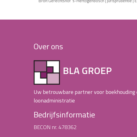
Bron:Gerechtshof ‘s-Hertogenbosch | jurisprudentie 
Over ons
BLA GROEP
Uw betrouwbare partner voor boekhouding
loonadministratie
Bedrijfsinformatie
BECON nr. 478362