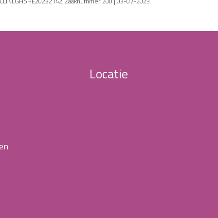
| ECLINLGHSHE20232142, Zaaknummer 200 | 03-07-2023
Locatie
 en