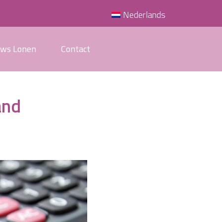
Nederlands
uws Lonen
Contact
and