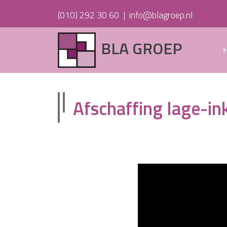
(010) 292 30 60
|
info@blagroep.nl
BLA GROEP
Afschaffing lage-in