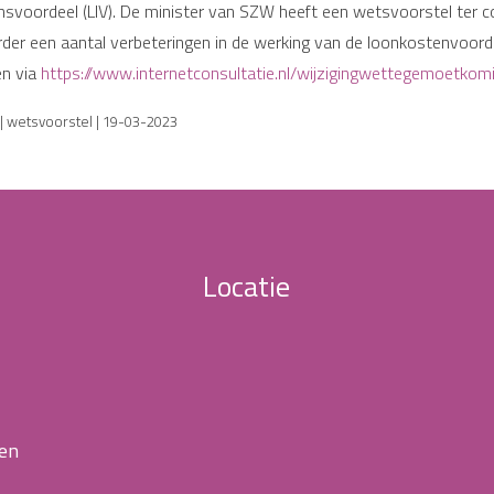
voordeel (LIV). De minister van SZW heeft een wetsvoorstel ter con
der een aantal verbeteringen in de werking van de loonkostenvoord
en via
https://www.internetconsultatie.nl/wijzigingwettegemoetko
| wetsvoorstel | 19-03-2023
Locatie
 en