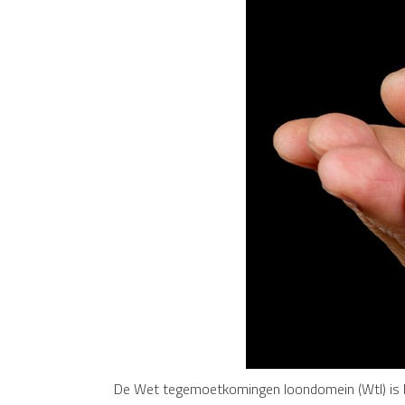
De Wet tegemoetkomingen loondomein (Wtl) is b