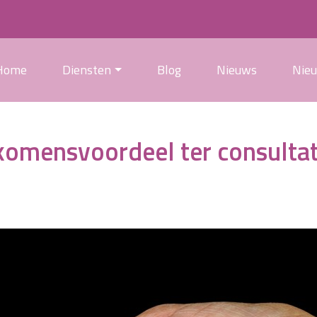
Home
Diensten
Blog
Nieuws
Nie
komensvoordeel ter consultat