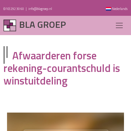
(010) 292 30 60
|
info@blagroep.nl
Nederlands
BLA GROEP
Afwaarderen forse
rekening-courantschuld is
winstuitdeling